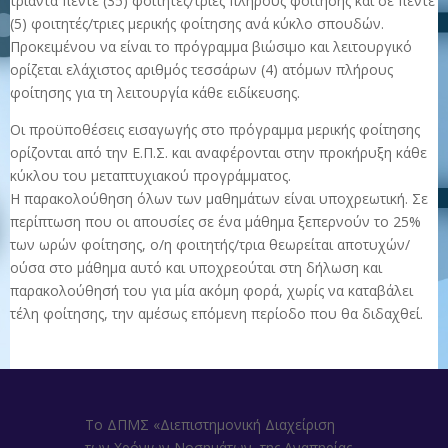
τριάντα πέντε (35) φοιτητές/τριες πλήρους φοίτησης και σε πέντε
(5) φοιτητές/τριες μερικής φοίτησης ανά κύκλο σπουδών.
Προκειμένου να είναι το πρόγραμμα βιώσιμο και λειτουργικό
ορίζεται ελάχιστος αριθμός τεσσάρων (4) ατόμων πλήρους
φοίτησης για τη λειτουργία κάθε ειδίκευσης.
Οι προϋποθέσεις εισαγωγής στο πρόγραμμα μερικής φοίτησης
ορίζονται από την Ε.Π.Σ. και αναφέρονται στην προκήρυξη κάθε
κύκλου του μεταπτυχιακού προγράμματος.
Η παρακολούθηση όλων των μαθημάτων είναι υποχρεωτική. Σε
περίπτωση που οι απουσίες σε ένα μάθημα ξεπερνούν το 25%
των ωρών φοίτησης, ο/η φοιτητής/τρια θεωρείται αποτυχών/
ούσα στο μάθημα αυτό και υποχρεούται στη δήλωση και
παρακολούθησή του για μία ακόμη φορά, χωρίς να καταβάλει
τέλη φοίτησης, την αμέσως επόμενη περίοδο που θα διδαχθεί.
Το ΔΠΜΣ «Διεπιστημονική Διαχείριση
των Χρόνιων Νοσημάτων, της Αναπηρίας