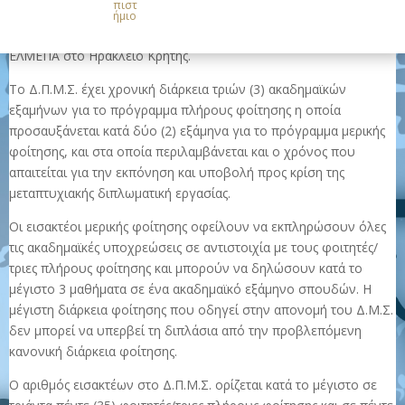
πιστ
Τα μαθήματα θα διεξάγονται κατά κανόνα στο τέλος της
ήμιο
εβδομάδας μία ή δύο φορές το μήνα στις εγκαταστάσεις του
ΕΛΜΕΠΑ στο Ηράκλειο Κρήτης.
Το Δ.Π.Μ.Σ. έχει χρονική διάρκεια τριών (3) ακαδημαϊκών
εξαμήνων για το πρόγραμμα πλήρους φοίτησης η οποία
προσαυξάνεται κατά δύο (2) εξάμηνα για το πρόγραμμα μερικής
φοίτησης, και στα οποία περιλαμβάνεται και ο χρόνος που
απαιτείται για την εκπόνηση και υποβολή προς κρίση της
μεταπτυχιακής διπλωματική εργασίας.
Οι εισακτέοι μερικής φοίτησης οφείλουν να εκπληρώσουν όλες
τις ακαδημαϊκές υποχρεώσεις σε αντιστοιχία με τους φοιτητές/
τριες πλήρους φοίτησης και μπορούν να δηλώσουν κατά το
μέγιστο 3 μαθήματα σε ένα ακαδημαϊκό εξάμηνο σπουδών. Η
μέγιστη διάρκεια φοίτησης που οδηγεί στην απονομή του Δ.Μ.Σ.
δεν μπορεί να υπερβεί τη διπλάσια από την προβλεπόμενη
κανονική διάρκεια φοίτησης.
Ο αριθμός εισακτέων στο Δ.Π.Μ.Σ. ορίζεται κατά το μέγιστο σε