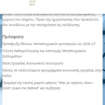
πιστ
περιβάλλοντος,
δεν επιτρέπεται
η ρίψη κομφετί, η χρήση
ήμιο
κόρνας/καραμούζας, καπνογόνων, κροτίδων ή άλλων παρόμοιων
μέσων, τόσο στους εσωτερικούς όσο και στους εξωτερικούς
χώρους του κτηρίου. Πέραν της ηχορύπανσης που προκαλούν,
δεν συνάδουν με την επισημότητα της εκδήλωσης.
Πρόσφατα
Προκήρυξη θέσεων Μεταπτυχιακών φοιτητριών-ών 2026-27
Τελετή Καθομολόγησης και Απονομής Μεταπτυχιακών
Διπλωμάτων
Θέση Εργασίας Κοινωνικού Λειτουργού
Θέσεις σε επιδοτούμενα προγράμματα κοινωνικής εργασίας στην
Ιταλία
Πρεμιέρα της ταινίας μικρού μήκους “Μην με αφήνεις πίσω –
Don’t Leave me Behind” και συζήτηση