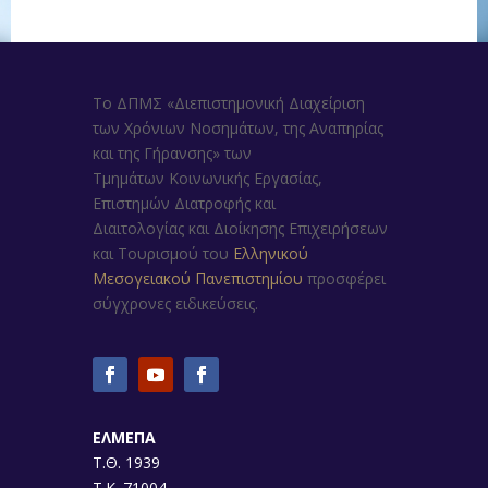
Το ΔΠΜΣ «Διεπιστημονική Διαχείριση
των Χρόνιων Νοσημάτων, της Αναπηρίας
και της Γήρανσης»
των
Τμημάτων
Κοινωνικής Εργασίας,
Επιστημών Διατροφής και
Διαιτολογίας
και
Διοίκησης Επιχειρήσεων
και Τουρισμού
του
Ελληνικού
Μεσογειακού Πανεπιστημίου
προσφέρει
σύγχρονες ειδικεύσεις.
ΕΛΜΕΠΑ
Τ.Θ. 1939
Τ.Κ. 71004